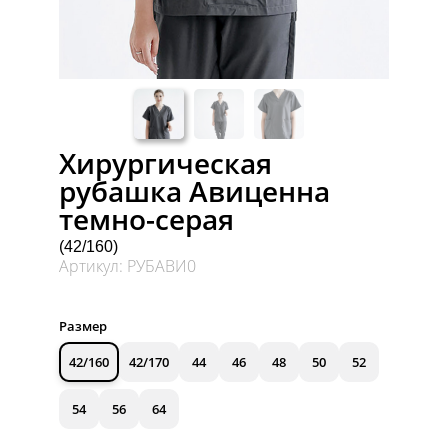
Хирургическая
рубашка Авиценна
темно-серая
(42/160)
Артикул: РУБАВИ0
Размер
42/160
42/170
44
46
48
50
52
54
56
64