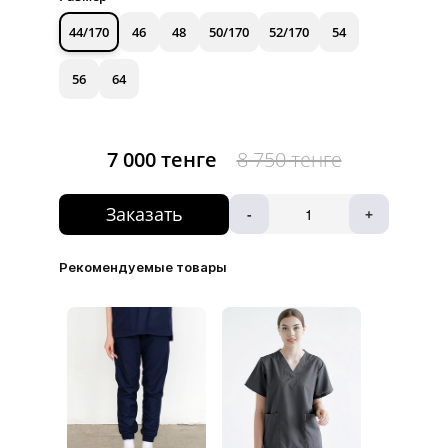
44/170
46
48
50/170
52/170
54
56
64
7 000 тенге
8 750 тенге
Заказать
-
+
Рекомендуемые товары